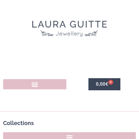
0
0,00
€
Collections