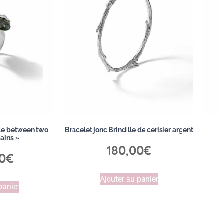
ade between two
Bracelet jonc Brindille de cerisier argent
ains »
180,00
€
0
€
Ajouter au panier
panier