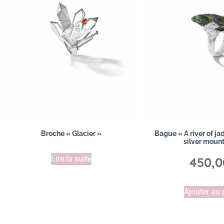
Broche « Glacier »
Bague « A river of j
silver mount
Lire la suite
450,0
Ajouter au 