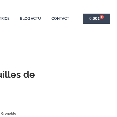
0
0,00
€
TRICE
BLOG ACTU
CONTACT
uilles de
rs Grenoble