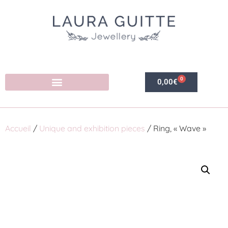
0
0,00
€
Accueil
/
Unique and exhibition pieces
/ Ring, « Wave »