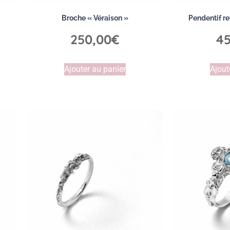
Broche « Véraison »
Pendentif re
250,00
€
45
Ajouter au panier
Ajout