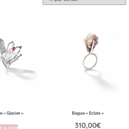
e « Glacier »
Bague « Eclats »
310,00
€
e la suite