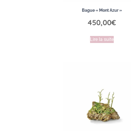
Bague « Mont Azur »
450,00
€
Lire la suite