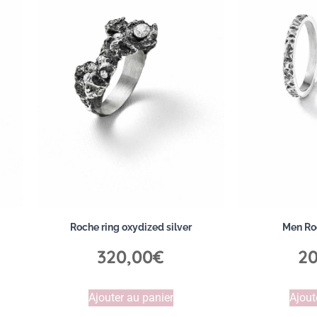
Roche ring oxydized silver
Men Roc
320,00
€
20
Ajouter au panier
Ajout