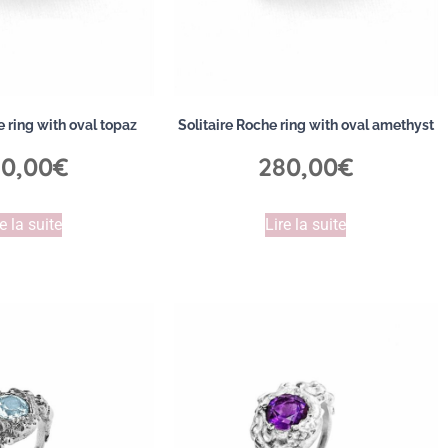
e ring with oval topaz
Solitaire Roche ring with oval amethyst
0,00
€
280,00
€
e la suite
Lire la suite