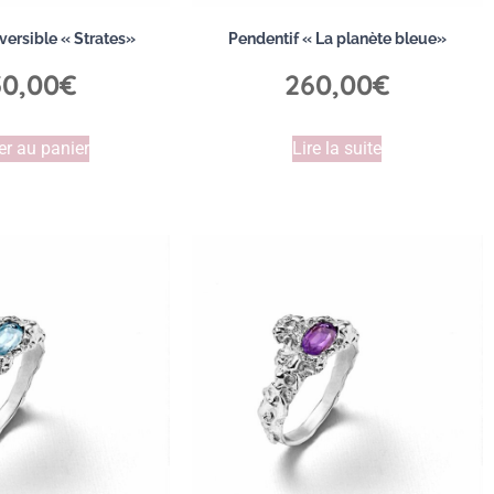
versible « Strates»
Pendentif « La planète bleue»
0,00
€
260,00
€
er au panier
Lire la suite