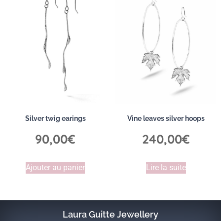
Silver twig earings
Vine leaves silver hoops
90,00
€
240,00
€
Ajouter au panier
Lire la suite
Laura Guitte Jewellery