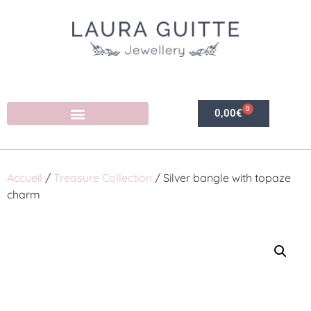
0
0,00
€
Accueil
/
Treasure Collection
/ Silver bangle with topaze
charm